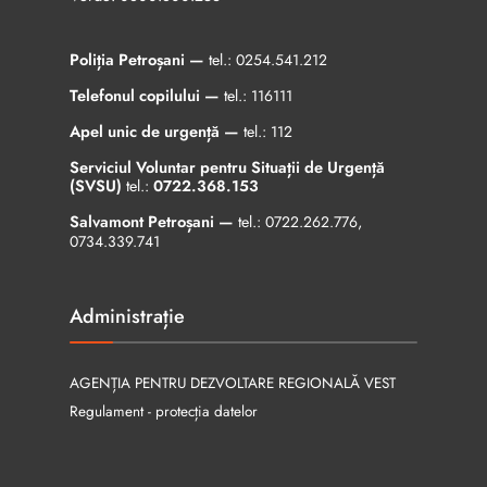
Poliția Petroșani —
tel.:
0254.541.212
Telefonul copilului —
tel.:
116111
Apel unic de urgență —
tel.:
112
Serviciul Voluntar pentru Situații de Urgență
(SVSU)
tel.:
0722.368.153
Salvamont Petroșani —
tel.:
0722.262.776
,
0734.339.741
Administrație
AGENȚIA PENTRU DEZVOLTARE REGIONALĂ VEST
Regulament - protecția datelor