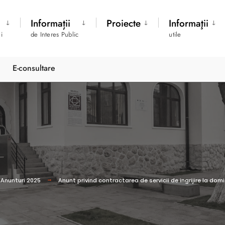
Informații
Proiecte
Informaţii
i
de Interes Public
utile
E-consultare
Anunturi 2025
Anunt privind contractarea de servicii de ingrijire la do