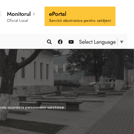
Monitorul
ePortal
Oficial Local
Servicii electronice pentru cetățeni
Select Language
▼
miciliu acordate persoanelor varstnice