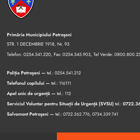
Primăria Municipiului Petroșani
STR. 1 DECEMBRIE 1918, Nr. 93
Telefon:
, Fax:
, Tel Verde:
0254.541.220
0254.545.903
0800.800.2
Poliția Petroșani —
tel.:
0254.541.212
Telefonul copilului —
tel.:
116111
Apel unic de urgență —
tel.:
112
Serviciul Voluntar pentru Situații de Urgență (SVSU)
tel.:
0722.3
Salvamont Petroșani —
tel.:
0722.262.776
,
0734.339.741