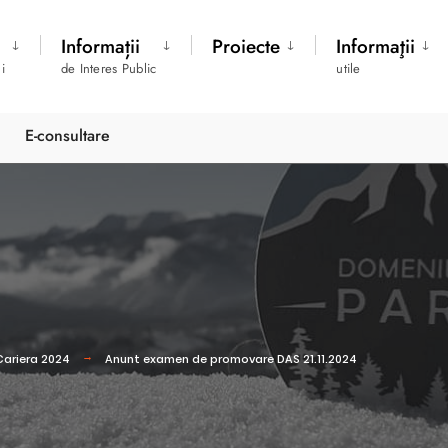
Informații
Proiecte
Informaţii
i
de Interes Public
utile
E-consultare
Cariera 2024
Anunt examen de promovare DAS 21.11.2024