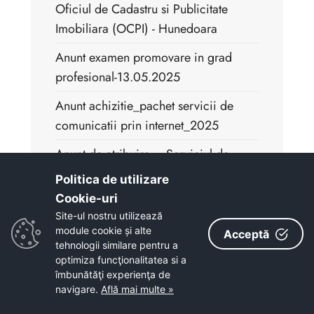
Oficiul de Cadastru si Publicitate
Imobiliara (OCPI) - Hunedoara
Anunt examen promovare in grad
profesional-13.05.2025
Anunt achizitie_pachet servicii de
comunicatii prin internet_2025
Anunt de atribuire - „Serviciul de
furnizare zilnică a unui suport
Politica de utilizare
alimentar constând în masa caldă, în
Cookie-uri‎
regim catering, acordat preșcolarilor
Site-ul nostru utilizează
și elevilor Liceului Tehnologic
module cookie și alte
Acceptă
tehnologii similare pentru a
„Dimitrie Leonida” Petroșani în cadrul
optimiza funcţionalitatea si a
Programul național „Masa sănătoasă”,
îmbunătăţi experienţa de
pentru anul 2025. ”
navigare.
Află mai multe »