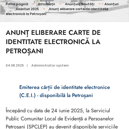
Prima pagină
Informații
Anunțuri/ Noutăți
Anunțuri
Anunturi 2025
Anunț eliberare carte de identitate
electronică la Petroșani
ANUNȚ ELIBERARE CARTE DE
IDENTITATE ELECTRONICĂ LA
PETROȘANI
04.08.2025
|
Administrator system
Emiterea cărții de identitate electronice
(C.E.I.) - disponibilă la Petroșani
Începând cu data de 24 iunie 2025, la Serviciul
Public Comunitar Local de Evidență a Persoanelor
Petroșani (SPCLEP) au devenit disponibile serviciile