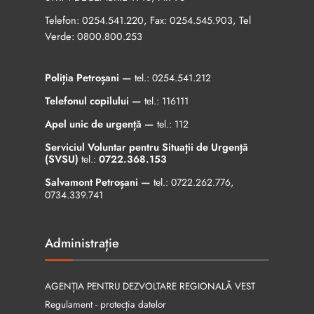
Telefon:
, Fax:
, Tel
0254.541.220
0254.545.903
Verde:
0800.800.253
Poliția Petroșani —
tel.:
0254.541.212
Telefonul copilului —
tel.:
116111
Apel unic de urgență —
tel.:
112
Serviciul Voluntar pentru Situații de Urgență
(SVSU)
tel.:
0722.368.153
Salvamont Petroșani —
tel.:
0722.262.776
,
0734.339.741
Administrație
AGENȚIA PENTRU DEZVOLTARE REGIONALĂ VEST
Regulament - protecția datelor