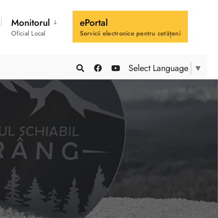
Monitorul
ePortal
Oficial Local
Servicii electronice pentru cetățeni
Select Language
▼