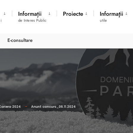
Informații
Proiecte
Informaţii
i
de Interes Public
utile
E-consultare
Cariera 2024
Anunt concurs_06.11.2024