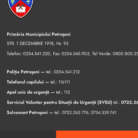
Primăria Municipiului Petroșani
STR. 1 DECEMBRIE 1918, Nr. 93
Telefon:
, Fax:
, Tel Verde:
0254.541.220
0254.545.903
0800.800.2
Poliția Petroșani —
tel.:
0254.541.212
Telefonul copilului —
tel.:
116111
Apel unic de urgență —
tel.:
112
Serviciul Voluntar pentru Situații de Urgență (SVSU)
tel.:
0722.3
Salvamont Petroșani —
tel.:
0722.262.776
,
0734.339.741