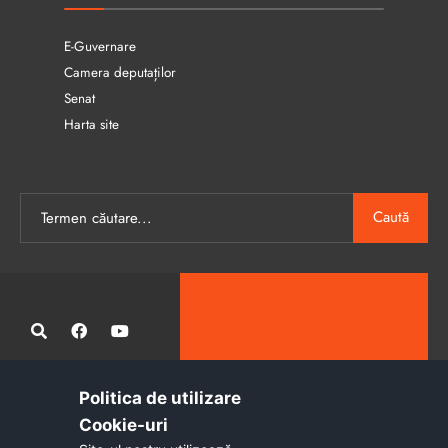
E-Guvernare
Camera deputaților
Senat
Harta site
Caută
Politica de utilizare
Administrația publică locală informatizată, calitativă și accesibilă
Cookie-uri‎
tuturor