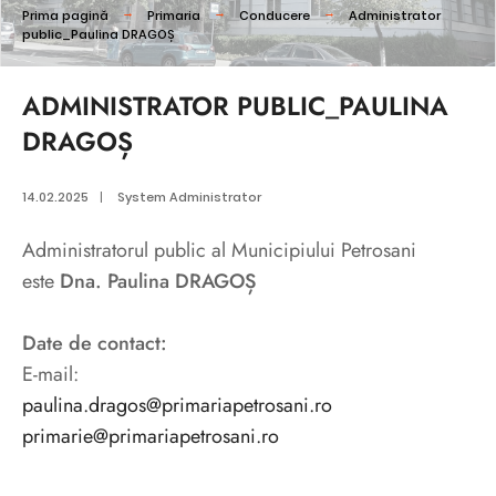
Prima pagină
Primaria
Conducere
Administrator
public_Paulina DRAGOȘ
ADMINISTRATOR PUBLIC_PAULINA
DRAGOȘ
14.02.2025
|
System Administrator
Administratorul public al Municipiului Petrosani
este
Dna. Paulina DRAGOȘ
Date de contact:
E-mail:
paulina.dragos@primariapetrosani.ro
primarie@primariapetrosani.ro