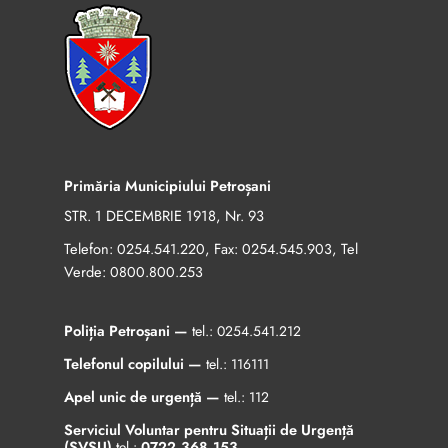
Primăria Municipiului Petroșani
STR. 1 DECEMBRIE 1918, Nr. 93
Telefon:
, Fax:
, Tel
0254.541.220
0254.545.903
Verde:
0800.800.253
Poliția Petroșani —
tel.:
0254.541.212
Telefonul copilului —
tel.:
116111
Apel unic de urgență —
tel.:
112
Serviciul Voluntar pentru Situații de Urgență
(SVSU)
tel.:
0722.368.153