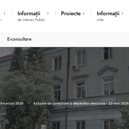
Informații
Proiecte
Informaţii
i
de Interes Public
utile
E-consultare
Anunturi 2026
Acțiune de colectare a deșeurilor electrice - 22 mai 2026