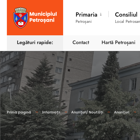
Primaria
Consiliul
Petroșani
Local Petrosan
Legături rapide:
Contact
Hartă Petroșani
Prima pagină
Informații
Anunțuri/ Noutăți
Anunțuri