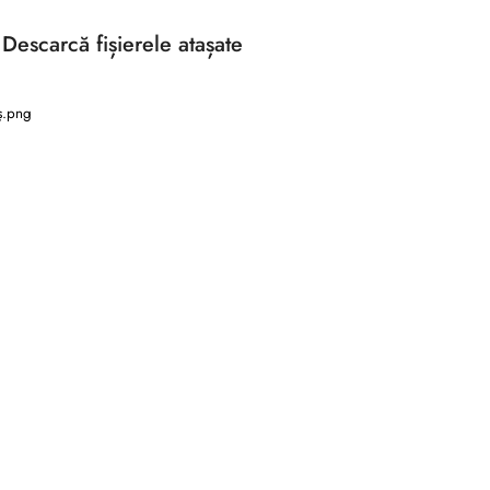
Descarcă
fișierele atașate
ș.png