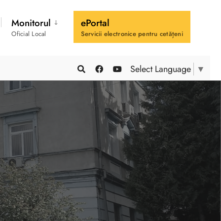
Monitorul
ePortal
Oficial Local
Servicii electronice pentru cetățeni
Select Language
▼