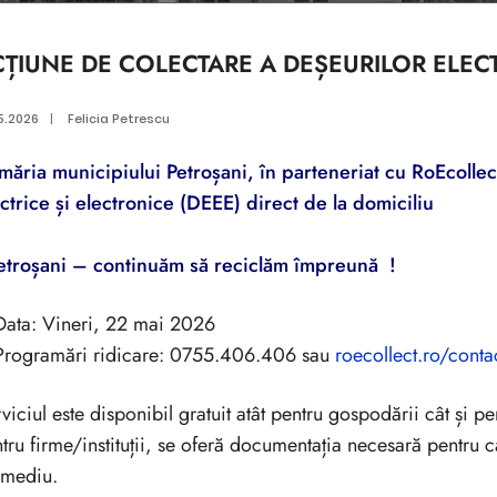
ȚIUNE DE COLECTARE A DEȘEURILOR ELECT
5.2026
|
Felicia Petrescu
măria municipiului Petroșani, în parteneriat cu RoEcolle
ctrice și electronice (DEEE) direct de la domiciliu
etroșani – continuăm să reciclăm împreună !
Data: Vineri, 22 mai 2026
Programări ridicare: 0755.406.406 sau
roecollect.ro/conta
viciul este disponibil gratuit atât pentru gospodării cât și pen
tru firme/instituții, se oferă documentația necesară pentru ca
 mediu.