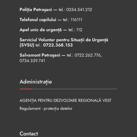
Poliția Petroșani —
tel.:
0254.541.212
Telefonul copilului —
tel.:
116111
Apel unic de urgență —
tel.:
112
Serviciul Voluntar pentru Situații de Urgență
(SVSU)
tel.:
0722.368.153
Salvamont Petroșani —
tel.:
0722.262.776
,
0734.339.741
Administrație
AGENȚIA PENTRU DEZVOLTARE REGIONALĂ VEST
Regulament - protecția datelor
Contact