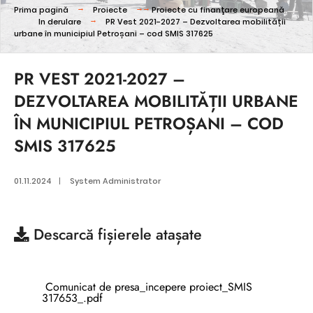
Prima pagină
Proiecte
Proiecte cu finanţare europeană
In derulare
PR Vest 2021-2027 – Dezvoltarea mobilității
urbane în municipiul Petroșani – cod SMIS 317625
PR VEST 2021-2027 –
DEZVOLTAREA MOBILITĂȚII URBANE
ÎN MUNICIPIUL PETROȘANI – COD
SMIS 317625
01.11.2024
|
System Administrator
Descarcă
fișierele atașate
Comunicat de presa_incepere proiect_SMIS
317653_.pdf