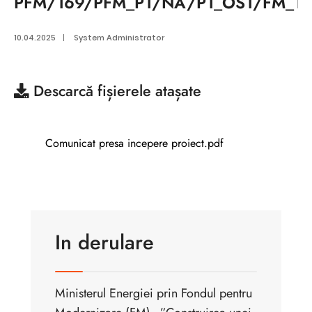
PFM/169/PFM_P1/NA/P1_OS1/FM_1.
10.04.2025
|
System Administrator
Descarcă
fișierele atașate
Comunicat presa incepere proiect.pdf
In derulare
Ministerul Energiei prin Fondul pentru