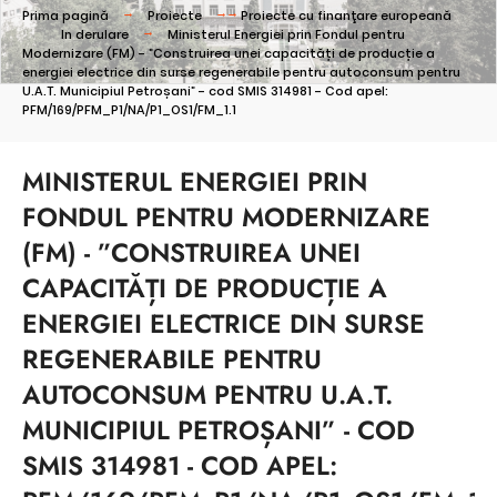
Prima pagină
Proiecte
Proiecte cu finanţare europeană
In derulare
Ministerul Energiei prin Fondul pentru
Modernizare (FM) - ”Construirea unei capacități de producție a
energiei electrice din surse regenerabile pentru autoconsum pentru
U.A.T. Municipiul Petroșani” - cod SMIS 314981 - Cod apel:
PFM/169/PFM_P1/NA/P1_OS1/FM_1.1
MINISTERUL ENERGIEI PRIN
FONDUL PENTRU MODERNIZARE
(FM) - ”CONSTRUIREA UNEI
CAPACITĂȚI DE PRODUCȚIE A
ENERGIEI ELECTRICE DIN SURSE
REGENERABILE PENTRU
AUTOCONSUM PENTRU U.A.T.
MUNICIPIUL PETROȘANI” - COD
SMIS 314981 - COD APEL: